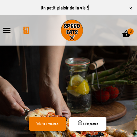
×
Un petit plaisir de la vie !
0
ACCUEIL
LA CARTE
VOTRE COMPTE
NOTRE RESTAURANT
VOS AVIS
En Livraison
A Emporter
MENTIONS LÉGALES